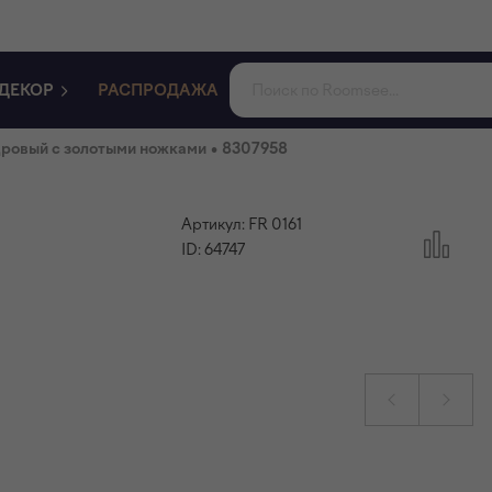
ДЕКОР
РАСПРОДАЖА
•
дровый с золотыми ножками
8307958
Артикул:
FR 0161
ID:
64747