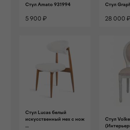
Стул Amato 931994
Стул Graph
5 900 ₽
28 000 
В КОРЗИНУ
В КОРЗИ
Стул Lucas белый
искусственный мех с нож
Стул Volke
...
(Интерьер