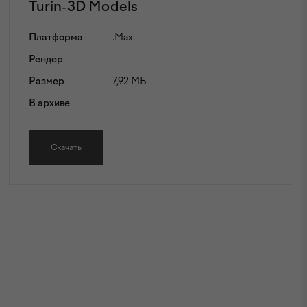
Turin-3D Models
Платформа
.Max
Рендер
Размер
7,92 МБ
В архиве
Скачать