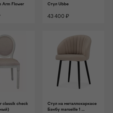
 Arm Flower
Стул Ubbe
₽
43 400 ₽
НУ
В КОРЗИНУ
r classik check
Стул на металлокаркасе
ный)
Бэнбу marseille 1 ...