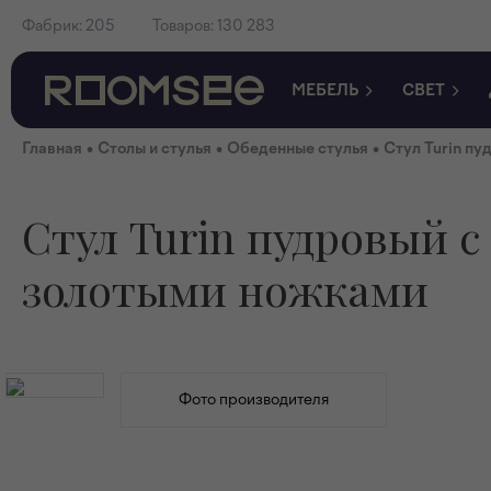
Фабрик:
205
Товаров:
130 283
МЕБЕЛЬ
СВЕТ
•
•
•
Главная
Столы и стулья
Обеденные стулья
Стул Turin пу
Стул Turin пудровый с
золотыми ножками
Фото производителя