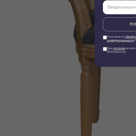
ПО
Я согласен на
обработ
конфиденциальности
О
Даю
согласие
на полу
ROOMSEE.RU