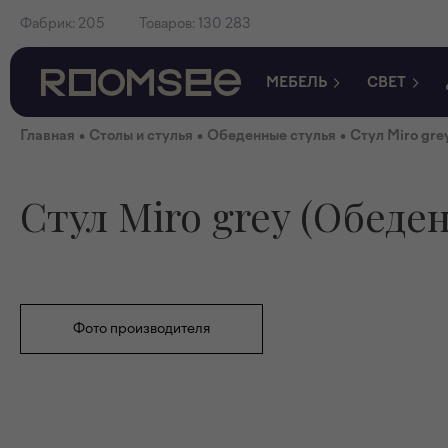
Фабрик:
205
Товаров:
130 283
МЕБЕЛЬ
СВЕТ
•
•
•
Главная
Столы и стулья
Обеденные стулья
Стул Miro gr
Стул Miro grey (Обеде
Фото производителя