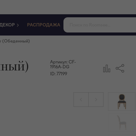
ДЕКОР
РАСПРОДАЖА
ey (Обеденный)
нный)
Артикул:
CF-
1916A-DG
ID:
77199