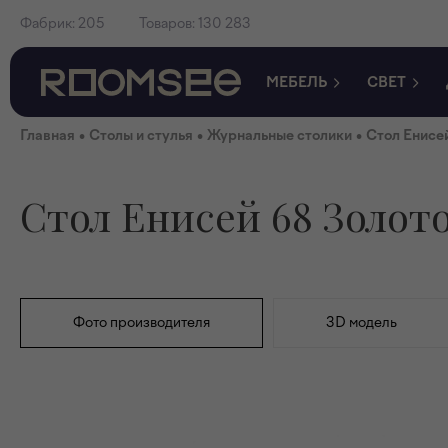
Фабрик:
205
Товаров:
130 283
МЕБЕЛЬ
СВЕТ
•
•
•
Главная
Столы и стулья
Журнальные столики
Стол Енисе
Стол Енисей 68 Золот
Фото производителя
3D модель