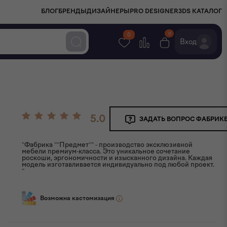
БЛОГ
БРЕНДЫ
ДИЗАЙНЕРЫ
PRO DESIGNER
3DS КАТАЛОГ
0
0
Вход
5.0
ЗАДАТЬ ВОПРОС ФАБРИК
"Фабрика ""Предмет"" - производство эксклюзивной
мебели премиум-класса. Это уникальное сочетание
роскоши, эргономичности и изысканного дизайна. Каждая
модель изготавливается индивидуально под любой проект.
"
Возможна кастомизация