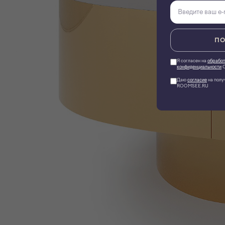
ПО
Я согласен на
обработ
конфиденциальности
О
Даю
согласие
на полу
ROOMSEE.RU