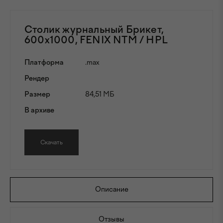
Столик журнальный Брикет,
600x1000, FENIX NTM / HPL
Платформа
.max
Рендер
Размер
84,51 МБ
В архиве
Скачать
Описание
Отзывы