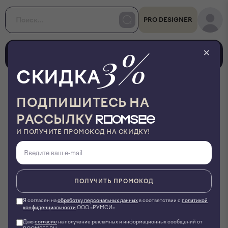
PRO DESIGNER
3%
0
0
×
СКИДКА
•
•
•
Главная
Столы и стулья
Журнальные столики
Столик журнальный Брикет, 600x1200, FENIX NTM / HPL
ПОДПИШИТЕСЬ НА
РАССЫЛКУ
ТОК Мебель
И ПОЛУЧИТЕ ПРОМОКОД НА СКИДКУ!
Столик журнальный Брикет, 600x1200,
FENIX NTM / HPL
ID:
293170
ПОЛУЧИТЬ ПРОМОКОД
Артикул:
tok-zhurnalnyj-stol-briket-600-
1200
Я согласен на
обработку персональных данных
в соответствии с
политикой
конфиденциальности
ООО «РУМСИ»
Даю
согласие
на получение рекламных и информационных сообщений от
Фото производителя
3D модель