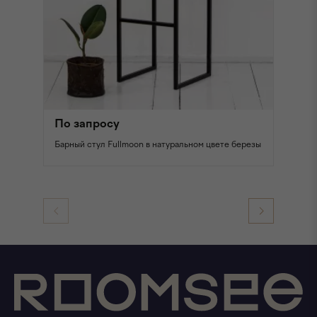
По запросу
П
Барный стул Fullmoon в натуральном цвете березы
Ба