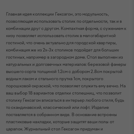
Главная идея коллекции Гексагон, это модульность,
позволяющая использовать столик по отдельности, так и в
комбинации друг с другом. Компактная форма, с сужением к
низу позволяет использовать столик в малогабаритной
гостиной, что очень актуально для городской квартиры,
комбинация же из 2х-3х столиков подойдет для больших
гостиных, например в загородном доме. Стол выполнен из
натуральных и долговечных материалов: березовой фанеры
высшего сорта толщиной 1.2см с добором 2.8см покрытой
водным лаком и стального прутка 1см, покрытого
порошковой окраской, что позволяет служить ему вечно. На
ваш выбор 18 вариантов отделки столешниц, что позволит
столику Гексагон вписаться в интерьер любого стиля, будь
то скандинавский, классический или лофт. Изделие
поставляется в собранном виде. В основание встроены
пластиковые накладки, которые защитят ваши полы от
царапок. Журнальный стол Гексагон придуман и