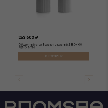
263 600 ₽
2
Обеденный стол Вельвет овальный 2 180х100
Об
FENIX NTM
FE
В КОРЗИНУ