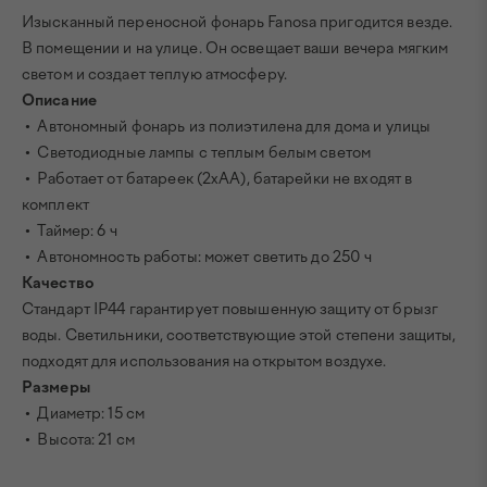
Изысканный переносной фонарь Fanosa пригодится везде.
В помещении и на улице. Он освещает ваши вечера мягким
светом и создает теплую атмосферу.
Описание
• Автономный фонарь из полиэтилена для дома и улицы
• Светодиодные лампы с теплым белым светом
• Работает от батареек (2xAA), батарейки не входят в
комплект
• Таймер: 6 ч
• Автономность работы: может светить до 250 ч
Качество
Стандарт IP44 гарантирует повышенную защиту от брызг
воды. Светильники, соответствующие этой степени защиты,
подходят для использования на открытом воздухе.
Размеры
• Диаметр: 15 см
• Высота: 21 см