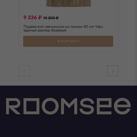
9 336 ₽
5
10 300 ₽
Подвесной светильник из пеньки 40 cm Yaku
единый размер бежевый
В КОРЗИНУ