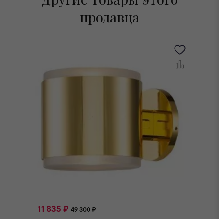
продавца
11 835 ₽
2
49 300 ₽