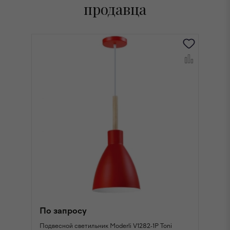
продавца
По запросу
П
Подвесной светильник Moderli V1282-1P Toni
По