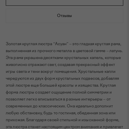
Отзывы
Золотая круглая люстра “Асуан” – это гладкая круглая рама,
выполненная из прочного металла в цветовой гамме – латунь.
Эта рама украшена десятками хрустальных капель, которые
живописно отражают свет, создавая прекрасный эффект
игры света и тени вокруг помещения. Хрустальные капли
чередуются из двух форм хрустальных подвесов, добавляя
этой люстре еще большей красоты и изящества. Круглая
форма люстры создает ощущение полной симметрии и
позволяет легко вписываться в разные интерьеры – от
современных до классических. Она идеально дополнит
любую обстановку, будь то гостиная, обеденная зона или
прихожая. Благодаря своей стильной и изысканной форме,
эта люстра станет настоящим центром внимания и привлечет