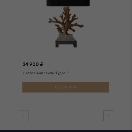
24 900 ₽
2
Настольная лампа "Гудзон"
На
В КОРЗИНУ