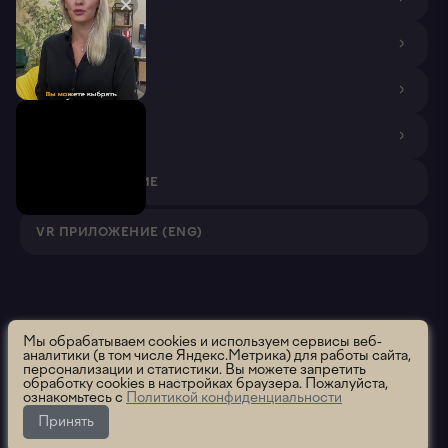
ДИЗАЙНЕРАМ
ПОКУПАТЕЛЯМ
ПАРТНЕРАМ
VR ПРИЛОЖЕНИЕ
VR ПРИЛОЖЕНИЕ (ENG)
Roomsee. Все права защищены.
2026 ООО "Румси" ОГРН
Мы обрабатываем cookies и используем сервисы веб-
аналитики (в том числе Яндекс.Метрика) для работы сайта,
1195658012637
персонализации и статистики. Вы можете запретить
Политика использования
Политика конфиденциальности
обработку cookies в настройках браузера. Пожалуйста,
ознакомьтесь с
Политикой конфиденциальности
Пользовательское соглашение
Сообщить об ошибке
Принять
Данный раздел находится в разработке