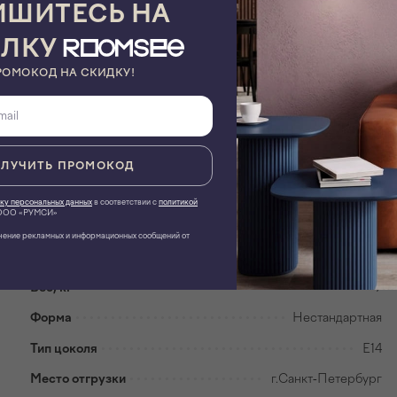
ШИТЕСЬ НА
 красиво будет смотреться в гостинной, либо в детской
а Вашему интерьеру и станет смелым, декоративным элементом.
ЫЛКУ
РОМОКОД НА СКИДКУ!
Хотите изменить параметры товара?
Запрос производителю
ЛУЧИТЬ ПРОМОКОД
ку персональных данных
в соответствии с
политикой
ОО «РУМСИ»
чение рекламных и информационных сообщений от
Вес, кг
7
Форма
Нестандартная
Тип цоколя
E14
Место отгрузки
г.Санкт-Петербург