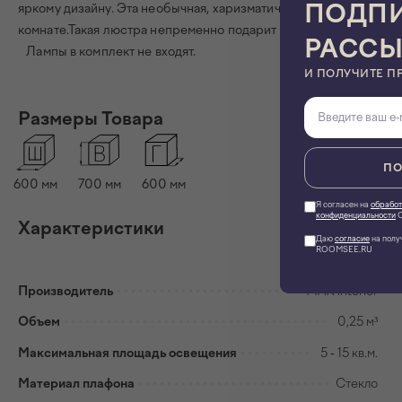
ПОДПИ
яркому дизайну. Эта необычная, харизматичная люстра особенно
комнате.Такая люстра непременно подарит чувство тепла и уют
РАСС
Лампы в комплект не входят.
И ПОЛУЧИТЕ П
Размеры Товара
ПО
600
мм
700
мм
600
мм
Я согласен на
обработ
конфиденциальности
О
Характеристики
Даю
согласие
на полу
ROOMSEE.RU
Производитель
MAK interior
Объем
0,25 м³
Максимальная площадь освещения
5 - 15 кв.м.
Материал плафона
Стекло