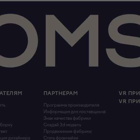
АТЕЛЯМ
ПАРТНЕРАМ
VR ПР
VR ПР
ить
Программа производителя
Информация для поставщиков
Знак качества фабрики
сборку
Создай 3d модель
твет
Продвижение фабрики
ция дизайнера
Стать франчайзи