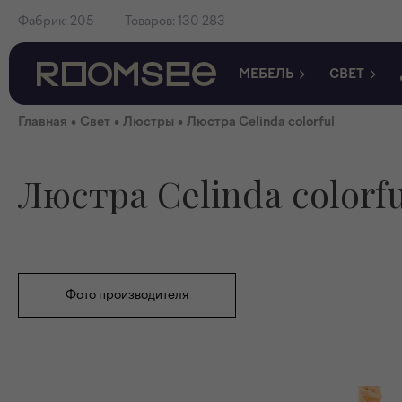
Фабрик:
205
Товаров:
130 283
МЕБЕЛЬ
СВЕТ
•
•
•
Главная
Свет
Люстры
Люстра Celinda colorful
Люстра Celinda colorfu
Фото производителя