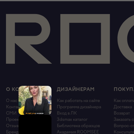
О КОМПАНИИ
ДИЗАЙНЕРАМ
ПОКУП
О нас
Как работать на сайте
Как оплат
Контакты
Программа дизайнера
Доставка
СМИ
Вход в ЛК
Возврат
Проекты
3dsmax каталог
Заказать 
Отзывы
Библиотека образцов
Вопрос-о
Бренды
Академия ROOMSEE
Консульта