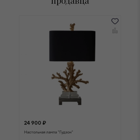
продавца
24 900 ₽
2
Настольная лампа "Гудзон"
На