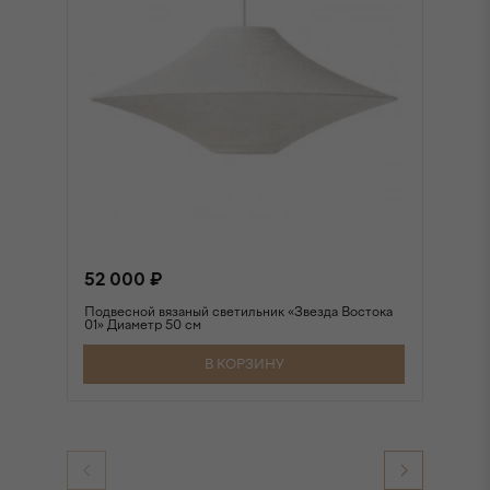
52 000 ₽
6
Подвесной вязаный светильник «Звезда Востока
По
01» Диаметр 50 см
01
В КОРЗИНУ