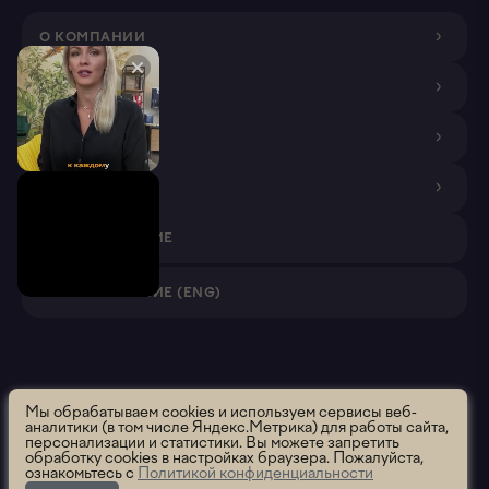
О КОМПАНИИ
ДИЗАЙНЕРАМ
ПОКУПАТЕЛЯМ
ПАРТНЕРАМ
VR ПРИЛОЖЕНИЕ
VR ПРИЛОЖЕНИЕ (ENG)
Roomsee. Все права защищены.
2026 ООО "Румси" ОГРН
Мы обрабатываем cookies и используем сервисы веб-
аналитики (в том числе Яндекс.Метрика) для работы сайта,
1195658012637
персонализации и статистики. Вы можете запретить
Политика использования
Политика конфиденциальности
обработку cookies в настройках браузера. Пожалуйста,
ознакомьтесь с
Политикой конфиденциальности
Пользовательское соглашение
Сообщить об ошибке