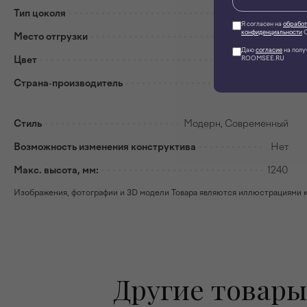
Тип цоколя
E27
Я согласен на
обработ
конфиденциальности
О
Место отгрузки
г. Москва
Даю
согласие
на полу
ROOMSEE.RU
Цвет
Золотистый
Страна-производитель
Китай
Стиль
Модерн, Современный
Возможность изменения конструктива
Нет
Макс. высота, мм:
1240
Изображения, фотографии и 3D модели Товара являются иллюстрациями к н
Другие товары