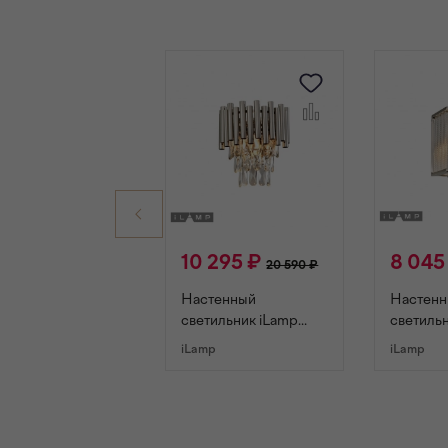
10 295 ₽
8 045
20 590 ₽
Настенный
Настен
светильник iLamp
светиль
SAVAGE W9510-1
RICH W9
iLamp
iLamp
NICKEL
NICKEL
В КОРЗИНУ
В К