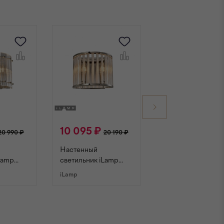
10 095 ₽
8 345 ₽
20 990 ₽
20 190 ₽
16 690 
Настенный
Настенный
Lamp
светильник iLamp
светильник iLamp
NE
QEENS W9501-2
QEENS W2553-2
iLamp
iLamp
CKEL
NICKEL
NICKEL
НУ
В КОРЗИНУ
В КОРЗИНУ