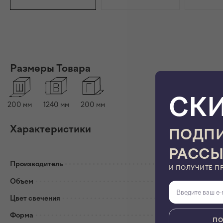
Размеры Товара
СК
200
мм
1240
мм
200
мм
Характеристики
ПОДПИ
РАСС
Производитель
iLamp
И ПОЛУЧИТЕ П
Объем
0,02 м³
Цвет свечения
Белый теплый
Форма
Круглая
ПО