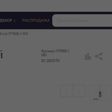
ДЕКОР
РАСПРОДАЖА
Brick P7555-1 GD
й
Артикул:
P7555-1
GD
ID:
283070