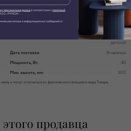
Материал плафона
Стекло
ку персональных данных
в соответствии с
политикой
ОО «РУМСИ»
Время производства
Новодел
чение рекламных и информационных сообщений от
Тип лампы
Энергосберегающая
Назначение
Для прихожей, Для спальни, Для кухни, Для
детской
Дата поставки
В наличии
Мощность, Вт.
40
Мин. высота, мм:
300
ему и могут отличаться от фактического внешнего вида Товара.
 этого продавца