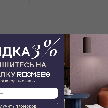
3%
ИДКА
ШИТЕСЬ НА
ЫЛКУ
Вес, кг
2
РОМОКОД НА СКИДКУ!
Материал арматуры
Металл
Количество ламп
1
Максимальная площадь освещения
5 - 15 кв.м.
ЛУЧИТЬ ПРОМОКОД