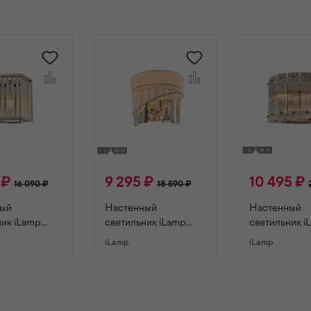
 ₽
9 295 ₽
10 495 ₽
16 090 ₽
18 590 ₽
ный
Настенный
Настенный
ник iLamp
светильник iLamp
светильник i
509-1
CASA W9508-2
SILVERSTO
iLamp
iLamp
NICKEL
W9503-2 NI
ОРЗИНУ
В КОРЗИНУ
В КОРЗИ