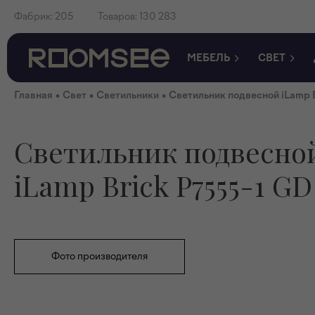
Фабрик:
205
Товаров:
130 283
МЕБЕЛЬ
СВЕТ
•
•
•
Главная
Свет
Светильники
Светильник подвесной iLamp 
Светильник подвесно
iLamp Brick P7555-1 GD
Фото производителя