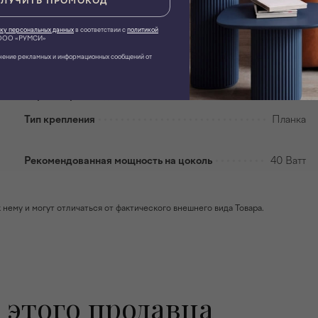
ЛУЧИТЬ ПРОМОКОД
Максимальная площадь освещения
До 5 кв.м.
ку персональных данных
в соответствии с
политикой
ОО «РУМСИ»
Материал плафона
Стекло
чение рекламных и информационных сообщений от
Цвет
Белый,черный
Страна-производитель
Китай
Тип крепления
Планка
Рекомендованная мощность на цоколь
40 Ватт
ему и могут отличаться от фактического внешнего вида Товара.
 этого продавца