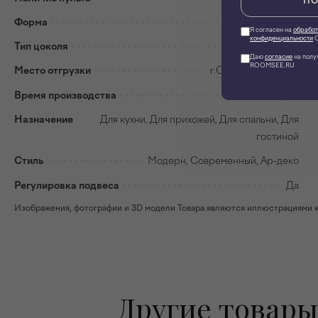
ПО
Форма
Круглая
Я согласен на
обработ
конфиденциальности
О
Тип цоколя
E27
Даю
согласие
на полу
ROOMSEE.RU
Место отгрузки
г.Санкт-Петербург
Время производства
Новодел
Назначение
Для кухни, Для прихожей, Для спальни, Для
гостиной
Стиль
Модерн, Современный, Ар-деко
Регулировка подвеса
Да
Изображения, фотографии и 3D модели Товара являются иллюстрациями к н
Другие товары