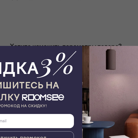
Хотите изменить параметры товара?
3%
ИДКА
Запрос производителю
ШИТЕСЬ НА
ЫЛКУ
Вес, кг
3
РОМОКОД НА СКИДКУ!
Дата поставки
До 20 дней
Материал арматуры
Металл
Количество ламп
1