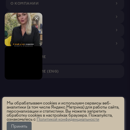
О КОМПАНИИ
ДИЗАЙНЕРАМ
ПОКУПАТЕЛЯМ
ПАРТНЕРАМ
VR ПРИЛОЖЕНИЕ
VR ПРИЛОЖЕНИЕ (ENG)
Roomsee. Все права защищены.
2026 ООО "Румси" ОГРН
Мы обрабатываем cookies и используем сервисы веб-
аналитики (в том числе Яндекс.Метрика) для работы сайта,
1195658012637
персонализации и статистики. Вы можете запретить
Политика использования
Политика конфиденциальности
обработку cookies в настройках браузера. Пожалуйста,
ознакомьтесь с
Политикой конфиденциальности
Пользовательское соглашение
Сообщить об ошибке
Принять
Данный раздел находится в разработке