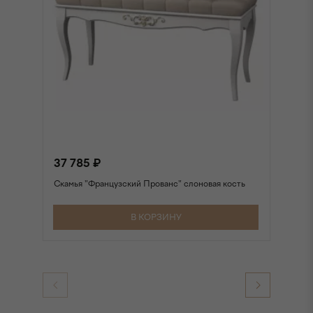
37 785 ₽
3
Скамья "Французский Прованс" слоновая кость
Ск
В КОРЗИНУ