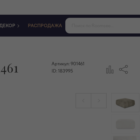
ДЕКОР
РАСПРОДАЖА
461
Артикул:
901461
ID:
183995