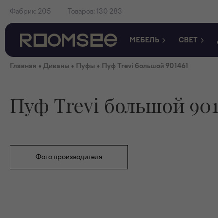
Фабрик:
205
Товаров:
130 283
МЕБЕЛЬ
СВЕТ
•
•
•
Главная
Диваны
Пуфы
Пуф Trevi большой 901461
Пуф Trevi большой 901
Фото производителя