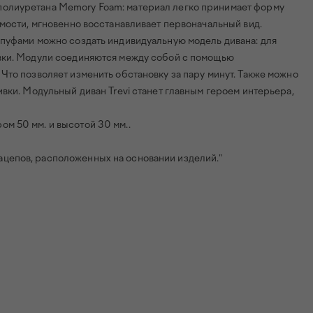
полиуретана Memory Foam: материал легко принимает форму
омости, мгновенно восстанавливает первоначальный вид.
 пуфами можно создать индивидуальную модель дивана: для
овки. Модули соединяются между собой с помощью
Что позволяет изменить обстановку за пару минут. Также можно
вки. Модульный диван Trevi станет главным героем интерьера,
м 50 мм. и высотой 30 мм..
цепов, расположенных на основании изделий."