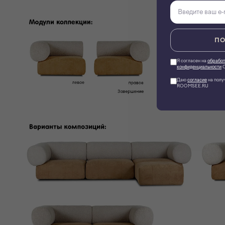
ПО
Я согласен на
обработ
конфиденциальности
О
Даю
согласие
на полу
ROOMSEE.RU