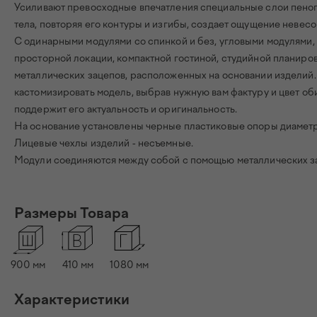
Усиливают превосходные впечатления специальные слои пено
тела, повторяя его контуры и изгибы, создает ощущение невес
С одинарными модулями со спинкой и без, угловыми модулями,
просторной локации, компактной гостиной, студийной планир
металлических зацепов, расположенных на основании изделий. 
кастомизировать модель, выбрав нужную вам фактуру и цвет оби
поддержит его актуальность и оригинальность.
На основание установлены черные пластиковые опоры диаметро
Лицевые чехлы изделий - несъемные.
Модули соединяются между собой с помощью металлических за
Размеры Товара
900
мм
410
мм
1080
мм
Характеристики