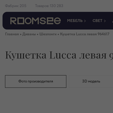
Фабрик:
205
Товаров:
130 283
МЕБЕЛЬ
СВЕТ
•
•
•
Главная
Диваны
Шезлонги
Кушетка Lucca левая 964617
Кушетка Lucca левая 9
Фото производителя
3D модель