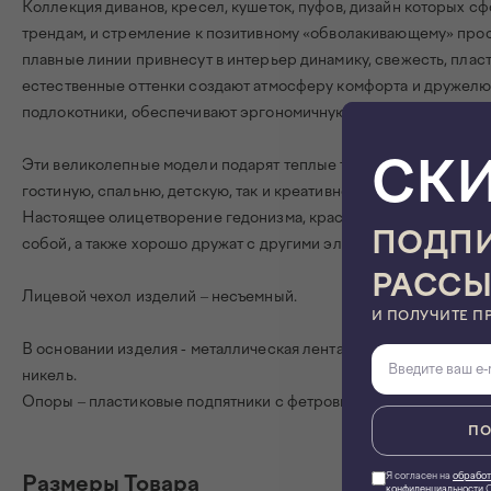
Коллекция диванов, кресел, кушеток, пуфов, дизайн которых сф
трендам, и стремление к позитивному «обволакивающему» прос
плавные линии привнесут в интерьер динамику, свежесть, плас
естественные оттенки создают атмосферу комфорта и дружелю
подлокотники, обеспечивают эргономичную поддержку и чувств
СК
Эти великолепные модели подарят теплые тактильные ощущен
гостиную, спальню, детскую, так и креативное пространство, тв
Настоящее олицетворение гедонизма, красоты и элегантности
ПОДПИ
собой, а также хорошо дружат с другими элементами разных с
РАСС
Лицевой чехол изделий – несъемный.
И ПОЛУЧИТЕ П
В основании изделия - металлическая лента из нержавеющей ста
никель.
Опоры – пластиковые подпятники с фетровыми накладками.
ПО
Я согласен на
обработ
Размеры Товара
конфиденциальности
О