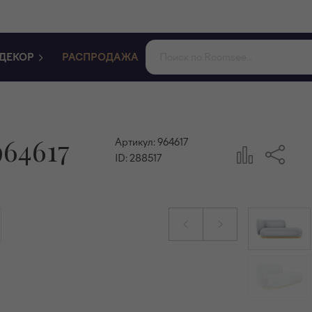
ДЕКОР
РАСПРОДАЖА
64617
Артикул:
964617
ID:
288517