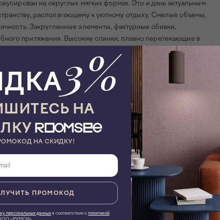
окусирован на округлых мягких формах. Это и дань актуальным
транству, располагающему к уютному отдыху. Смелые объемы,
тичность. Закругленные элементы, фактурные обивки,
бного притяжения. Высокие спинки, плавно перетекающие в
3%
о безопасности, уединения.
ИДКА
ия. С помощью Lucca можно стильно оформить как домашнюю
орческую студию, галерею, салон, лаундж-зону, бутик.
. Предметы из коллекции гармонично комбинируются между
ШИТЕСЬ НА
тилистических направлений.
ЫЛКУ
РОМОКОД НА СКИДКУ!
ли с разными цветами покрытий: матовое золото, медь, графит,
ЛУЧИТЬ ПРОМОКОД
ку персональных данных
в соответствии с
политикой
ОО «РУМСИ»