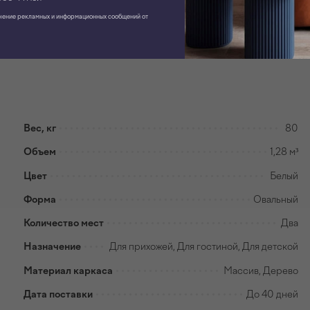
чение рекламных и информационных сообщений от
Вес, кг
80
Объем
1,28 м³
Цвет
Белый
Форма
Овальный
Количество мест
Два
Назначение
Для прихожей, Для гостиной, Для детской
Материал каркаса
Массив, Дерево
Дата поставки
До 40 дней