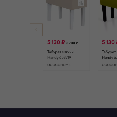
5 130 ₽
5 130
5 700 ₽
Табурет мягкий
Табурет 
Handy 653719
Handy 6
OGOGOHOME
OGOGO
В КОРЗИНУ
В К