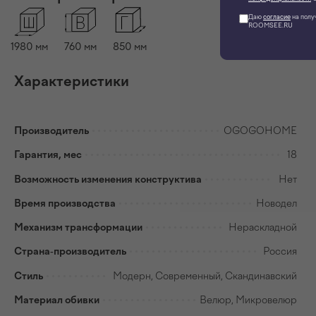
Даю
согласие
на полу
ROOMSEE.RU
1980
мм
760
мм
850
мм
Характеристики
Производитель
OGOGOHOME
Гарантия, мес
18
Возможность изменения конструктива
Нет
Время производства
Новодел
Механизм трансформации
Нераскладной
Страна-производитель
Россия
Стиль
Модерн, Современный, Скандинавский
Материал обивки
Велюр, Микровелюр