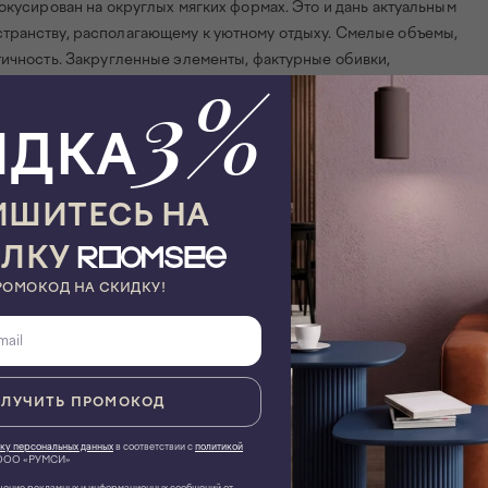
окусирован на округлых мягких формах. Это и дань актуальным
транству, располагающему к уютному отдыху. Смелые объемы,
тичность. Закругленные элементы, фактурные обивки,
3%
бного притяжения. Высокие спинки, плавно перетекающие в
о безопасности, уединения.
ИДКА
ия. С помощью Lucca можно стильно оформить как домашнюю
орческую студию, галерею, салон, лаундж-зону, бутик.
ШИТЕСЬ НА
. Предметы из коллекции гармонично комбинируются между
тилистических направлений.
ЫЛКУ
РОМОКОД НА СКИДКУ!
 15мм, диаметром 45мм.
ЛУЧИТЬ ПРОМОКОД
ку персональных данных
в соответствии с
политикой
ОО «РУМСИ»
чение рекламных и информационных сообщений от