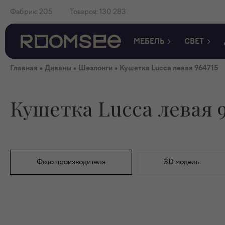
Фабрик:
205
Товаров:
130 283
МЕБЕЛЬ
СВЕТ
•
•
•
Главная
Диваны
Шезлонги
Кушетка Lucca левая 964715
Кушетка Lucca левая 9
Фото производителя
3D модель