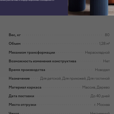
Вес, кг
80
Объем
1,28 м³
Механизм трансформации
Нераскладной
Возможность изменения конструктива
Нет
Время производства
Новодел
Назначение
Для детской, Для прихожей, Для гостиной
Материал каркаса
Массив, Дерево
Дата поставки
До 40 дней
Место отгрузки
г. Москва
Чехол
Несъемный