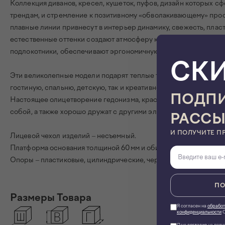
Коллекция диванов, кресел, кушеток, пуфов, дизайн которых сф
трендам, и стремление к позитивному «обволакивающему» прос
плавные линии привнесут в интерьер динамику, свежесть, плас
естественные оттенки создают атмосферу комфорта и дружелю
подлокотники, обеспечивают эргономичную поддержку и чувств
СК
Эти великолепные модели подарят теплые тактильные ощущен
гостиную, спальню, детскую, так и креативное пространство, тв
ПОДПИ
Настоящее олицетворение гедонизма, красоты и элегантности
собой, а также хорошо дружат с другими элементами разных с
РАСС
И ПОЛУЧИТЕ П
Лицевой чехол изделий – несъемный.
Платформа основания толщиной 60мм и обита тканью.
Опоры – пластиковые, цилиндрические, черного цвета, высотой
ПО
Размеры Товара
Я согласен на
обработ
конфиденциальности
О
Даю
согласие
на полу