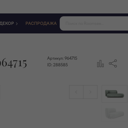
ДЕКОР
РАСПРОДАЖА
64715
Артикул:
964715
ID:
288585