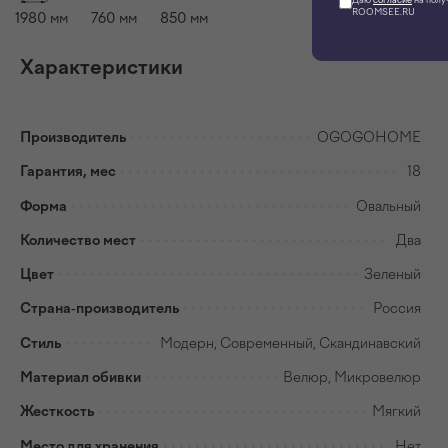
ROOMSEE.RU
1980
мм
760
мм
850
мм
Характеристики
Производитель
OGOGOHOME
Гарантия, мес
18
Форма
Овальный
Количество мест
Два
Цвет
Зеленый
Страна-производитель
Россия
Стиль
Модерн, Современный, Скандинавский
Материал обивки
Велюр, Микровелюр
Жесткость
Мягкий
Место для хранения
Нет