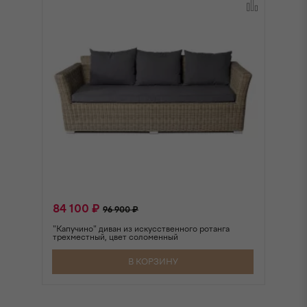
84 100 ₽
6
96 900 ₽
"Капучино" диван из искусственного ротанга
"К
трехместный, цвет соломенный
дв
В КОРЗИНУ