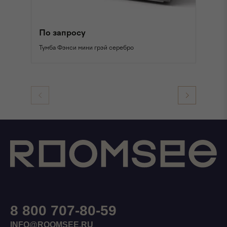
По запросу
П
Тумба Фэнси мини грэй серебро
Зе
8 800 707-80-59
INFO@ROOMSEE.RU