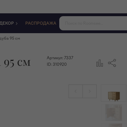
ДЕКОР
РАСПРОДАЖА
дуба 95 см
 95 см
Артикул:
7337
ID:
310920