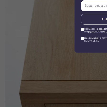
ПО
Я согласен на
обработ
конфиденциальности
О
Даю
согласие
на полу
ROOMSEE.RU