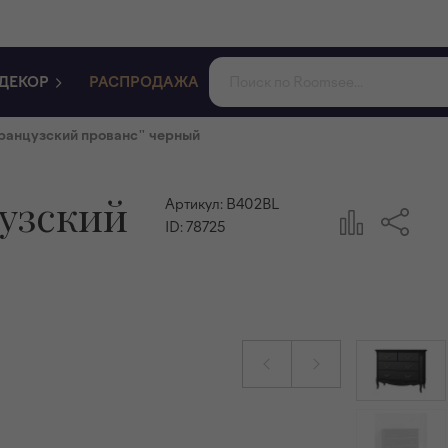
ДЕКОР
РАСПРОДАЖА
ранцузский прованс" черный
узский
Артикул:
В402BL
ID:
78725