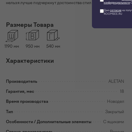
нельзя лучше подчеркнут достоинства стиля “Прованс”.
конфиденциальности
О
Даю
согласие
на полу
ROOMSEE.RU
Размеры Товара
1190
мм
950
мм
540
мм
Характеристики
Производитель
ALETAN
Гарантия, мес
18
Время производства
Новодел
Тип
Закрытый
Особенности / Дополнительные элементы
С ящиками
Страна-производитель
Россия