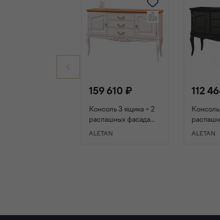
159 610 ₽
112 46
Консоль 3 ящика + 2
Консоль 
распашных фасада
распашн
"Прованс Wood"
"Францу
ALETAN
ALETAN
слоновая кость/ясень
прованс
В КОРЗИНУ
В К