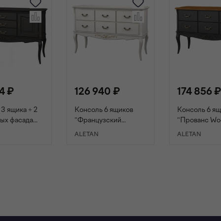
4 ₽
126 940 ₽
174 856 
3 ящика + 2
Консоль 6 ящиков
Консоль 6 я
ых фасада
"Французский
"Прованс Wo
зский
прованс" слоновая
черный/ясен
ALETAN
ALETAN
" черный
кость
ОРЗИНУ
В КОРЗИНУ
В КОРЗИ