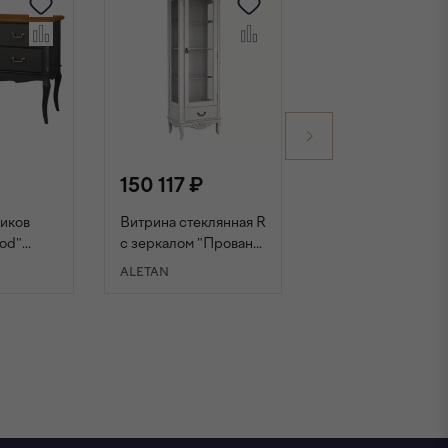
₽
150 117 ₽
139 150 ₽
щиков
Витрина стеклянная R
Витрина стеклянн
od"
с зеркалом "Прованс
"Прованс Wood"
ь
Wood" слоновая
черный/ясень
ALETAN
ALETAN
кость/ясень
НУ
В КОРЗИНУ
В КОРЗИНУ