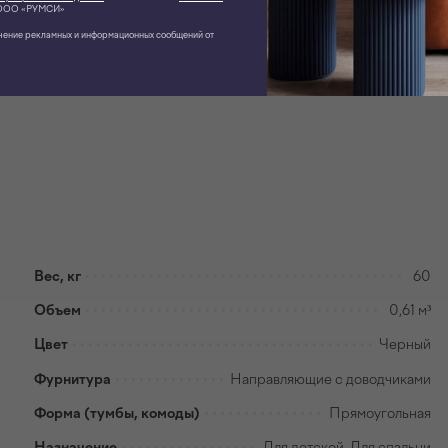
ОО «РУМСИ»
чение рекламных и информационных сообщений от
Вес, кг
60
Объем
0,61 м³
Цвет
Черный
Фурнитура
Направляющие с доводчиками
Форма (тумбы, комоды)
Прямоугольная
Назначение
Для детской, Для спальни