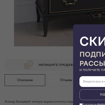
СК
ПОДПИ
РАСС
НАПИШИТЕ ПРОДАВЦУ, ЕСЛИ ХОТИТЕ 
И ПОЛУЧИТЕ П
Описание
Отзывы
ПО
Комод бельевой четыре ящика отлично подойдет для ценителей
Я согласен на
обработ