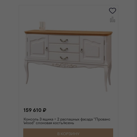
159 610 ₽
1
Консоль 3 ящика + 2 распашных фасада "Прованс
Ко
Wood" слоновая кость/ясень
"Ф
В КОРЗИНУ