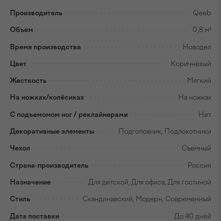
Производитель
Qeeb
Объем
0,8 м³
Время производства
Новодел
Цвет
Коричневый
Жесткость
Мягкий
На ножках/колёсиках
На ножках
С подъемомом ног / реклайнерами
Нет
Декоративные элементы
Подголовник, Подлокотники
Чехол
Съемный
Страна-производитель
Россия
Назначение
Для детской, Для офиса, Для гостиной
Стиль
Скандинавский, Модерн, Современный
Дата поставки
До 40 дней