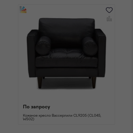
По запросу
П
Кожаное кресло Вассерлили CL9205 (CL045,
Ко
WS02)
W