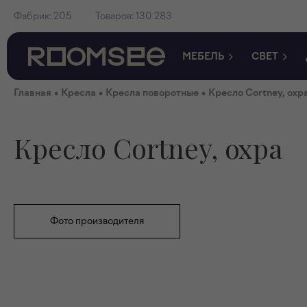
Фабрик:
205
Товаров:
130 283
МЕБЕЛЬ
СВЕТ
•
•
•
Главная
Кресла
Кресла поворотные
Кресло Cortney, охр
Кресло Cortney, охра
Фото производителя