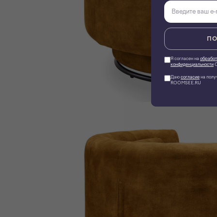
ПО
Я согласен на
обработ
конфиденциальности
О
Даю
согласие
на полу
ROOMSEE.RU