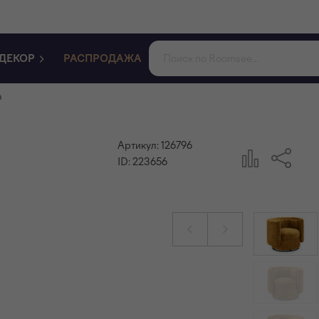
ДЕКОР
РАСПРОДАЖА
а
Артикул:
126796
ID:
223656