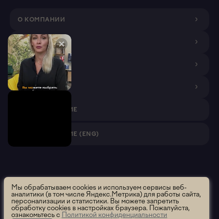
О КОМПАНИИ
ДИЗАЙНЕРАМ
ПОКУПАТЕЛЯМ
ПАРТНЕРАМ
VR ПРИЛОЖЕНИЕ
VR ПРИЛОЖЕНИЕ (ENG)
Roomsee. Все права защищены.
2026 ООО "Румси" ОГРН
Мы обрабатываем cookies и используем сервисы веб-
аналитики (в том числе Яндекс.Метрика) для работы сайта,
1195658012637
персонализации и статистики. Вы можете запретить
Политика использования
Политика конфиденциальности
обработку cookies в настройках браузера. Пожалуйста,
ознакомьтесь с
Политикой конфиденциальности
Пользовательское соглашение
Сообщить об ошибке