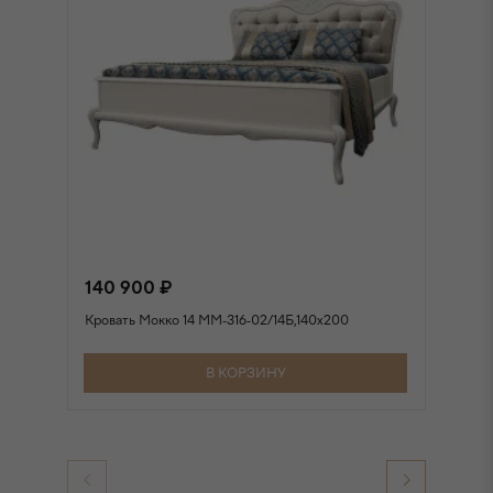
140 900 ₽
1
Кровать Мокко 14 ММ-316-02/14Б,140х200
Кр
В КОРЗИНУ