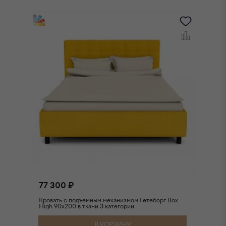
77 300 ₽
8
Кровать с подъемным механизмом Гетеборг Box
Кр
High 90х200 в ткани 3 категории
Hi
В КОРЗИНУ