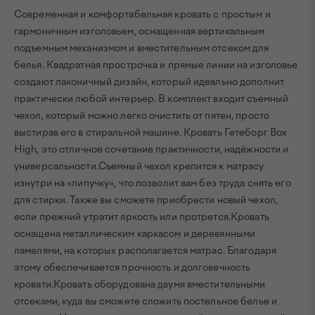
Современная и комфортабельная кровать с простым и
гармоничным изголовьем, оснащенная вертикальным
подъемным механизмом и вместительным отсеком для
белья. Квадратная прострочка и прямые линии на изголовье
создают лаконичный дизайн, который идеально дополнит
практически любой интерьер. В комплект входит съемный
чехол, который можно легко очистить от пятен, просто
выстирав его в стиральной машине. Кровать Гетеборг Box
High, это отличное сочетание практичности, надёжности и
универсальности.Съемный чехол крепится к матрасу
изнутри на «липучку», что позволит вам без труда снять его
для стирки. Также вы сможете приобрести новый чехол,
если прежний утратит яркость или протрется.Кровать
оснащена металлическим каркасом и деревянными
ламелями, на которых располагается матрас. Благодаря
этому обеспечивается прочность и долговечность
кровати.Кровать оборудована двумя вместительными
отсеками, куда вы сможете сложить постельное белье и