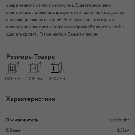
современного стиля, поэтому она будет гармонично
сочетаться с любым интерьером: от классического до лофт
или скандинавского стилей. Вам нужно лишь выбрать
подходящий цвет из нашей разнообразной палитры, чтобы
сделать кровать Frame частью Вашей спальни.
Размеры Товара
1730
мм
1051
мм
2207
мм
Характеристики
Производитель
Woodright
Объем
4,31 м³