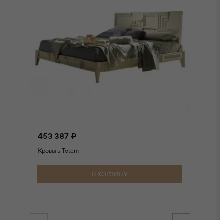
453 387 ₽
4
Кровать Totem
Кр
В КОРЗИНУ