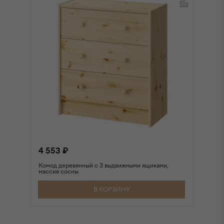
4 553 ₽
1 
Комод деревянный с 3 выдвижными ящиками,
По
массив сосны
В КОРЗИНУ