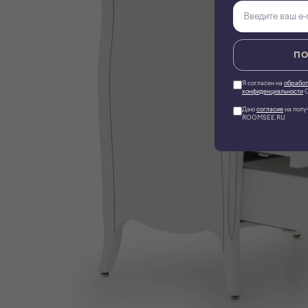
ПО
Я согласен на
обработ
конфиденциальности
О
Даю
согласие
на полу
ROOMSEE.RU