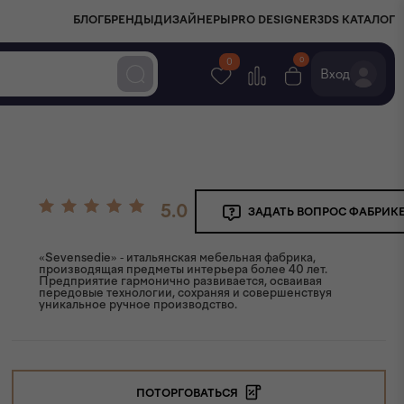
БЛОГ
БРЕНДЫ
ДИЗАЙНЕРЫ
PRO DESIGNER
3DS КАТАЛОГ
0
0
Вход
5.0
ЗАДАТЬ ВОПРОС ФАБРИК
«Sevensedie» - итальянская мебельная фабрика,
производящая предметы интерьера более 40 лет.
Предприятие гармонично развивается, осваивая
передовые технологии, сохраняя и совершенствуя
уникальное ручное производство.
ПОТОРГОВАТЬСЯ