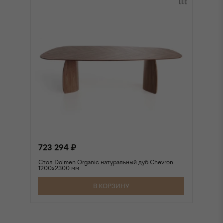
723 294 ₽
8
Стол Dolmen Organic натуральный дуб Chevron
Ст
1200х2300 мм
Ch
В КОРЗИНУ