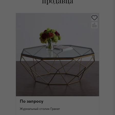
продавца
По запросу
П
Журнальный столик Гранат
Жу