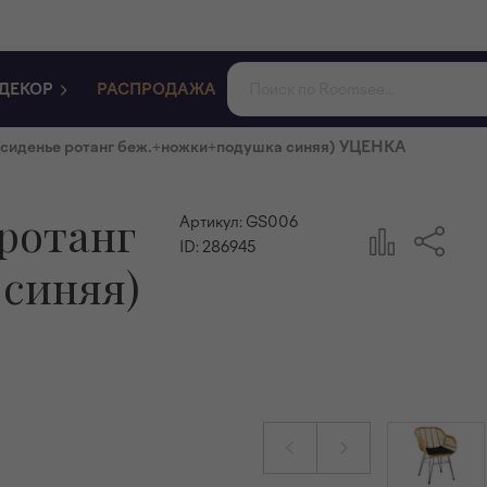
ДЕКОР
РАСПРОДАЖА
(сиденье ротанг беж.+ножки+подушка синяя) УЦЕНКА
 ротанг
Артикул:
GS006
ID:
286945
синяя)