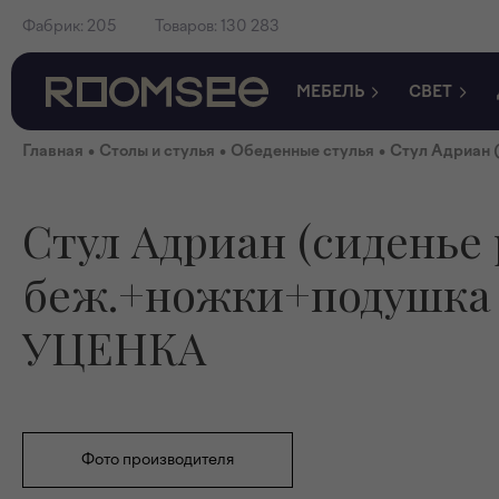
Фабрик:
205
Товаров:
130 283
МЕБЕЛЬ
СВЕТ
•
•
•
Главная
Столы и стулья
Обеденные стулья
Стул Адриан 
Стул Адриан (сиденье
беж.+ножки+подушка 
УЦЕНКА
Фото производителя