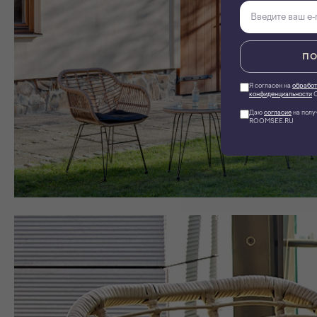
ПО
Я согласен на
обработ
конфиденциальности
О
Даю
согласие
на полу
ROOMSEE.RU