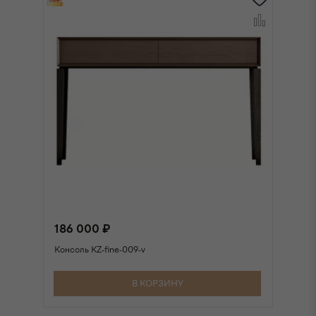
186 000 ₽
1
Консоль KZ-fine-009-v
Ко
В КОРЗИНУ