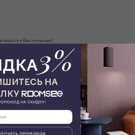
впишется в Ваш интерьер!
3%
ИДКА
ШИТЕСЬ НА
ЫЛКУ
РОМОКОД НА СКИДКУ!
Вес, кг
50
Объем
0,71 м³
ЛУЧИТЬ ПРОМОКОД