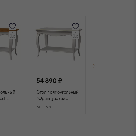
54 890 ₽
54 890 ₽
гольный
Стол прямоугольный
Стол прямоуголь
od"
"Французский
"Французский
ть/ясень
Прованс" слоновая
прованс" черный
ALETAN
ALETAN
кость
НУ
В КОРЗИНУ
В КОРЗИНУ