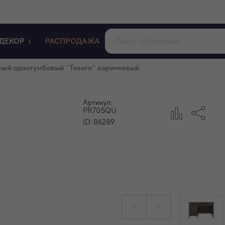
ДЕКОР
РАСПРОДАЖА
ный однотумбовый "Tesoro" коричневый
Артикул:
PR705QU
ID:
86289
"