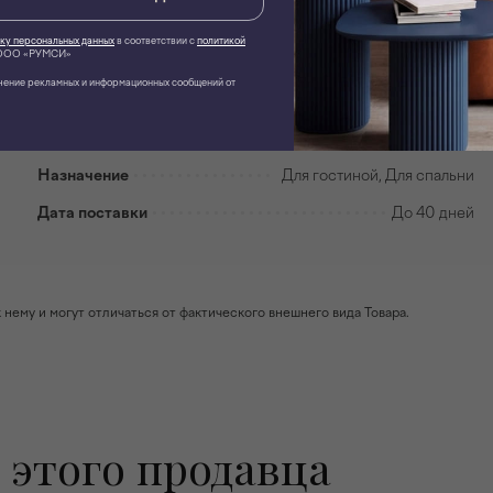
Место отгрузки
г. Владимир
ку персональных данных
в соответствии с
политикой
ОО «РУМСИ»
Цвет
Коричневый
чение рекламных и информационных сообщений от
Форма
Прямоугольный
Механизм трансформации
Без механизма
Назначение
Для гостиной, Для спальни
Дата поставки
До 40 дней
ему и могут отличаться от фактического внешнего вида Товара.
 этого продавца