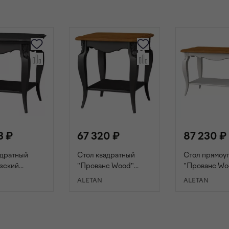
3 ₽
67 320 ₽
87 230 ₽
адратный
Стол квадратный
Стол прямоу
зский
"Прованс Wood"
"Прованс Wo
" черный
черный/ясень
слоновая кос
ALETAN
ALETAN
ОРЗИНУ
В КОРЗИНУ
В КОРЗИ