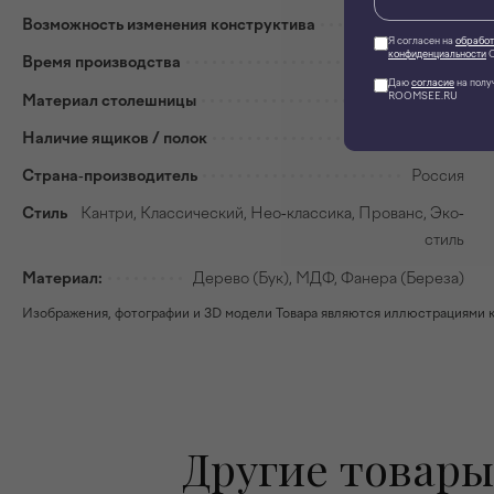
Возможность изменения конструктива
Нет
Я согласен на
обработ
конфиденциальности
О
Время производства
Новодел
Даю
согласие
на полу
ROOMSEE.RU
Материал столешницы
Бук, МДФ
Наличие ящиков / полок
Да
Страна-производитель
Россия
Стиль
Кантри, Классический, Нео-классика, Прованс, Эко-
стиль
Материал:
Дерево (Бук), МДФ, Фанера (Береза)
Изображения, фотографии и 3D модели Товара являются иллюстрациями к н
Другие товары