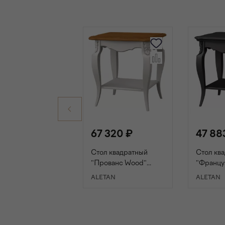
67 320 ₽
47 88
Стол квадратный
Стол кв
"Прованс Wood"
"Францу
слоновая кость/ясень
прованс
ALETAN
ALETAN
В КОРЗИНУ
В К