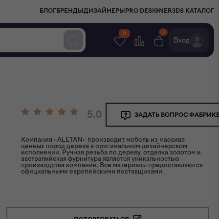
БЛОГ
БРЕНДЫ
ДИЗАЙНЕРЫ
PRO DESIGNER
3DS КАТАЛОГ
0
0
Вход
5.0
ЗАДАТЬ ВОПРОС ФАБРИК
Компания «ALETAN» производит мебель из массива
ценных пород дерева в оригинальном дизайнерском
исполнении. Ручная резьба по дереву, отделка золотом и
австралийская фурнитура является уникальностью
производства компании. Все материалы предоставляются
официальными европейскими поставщиками.