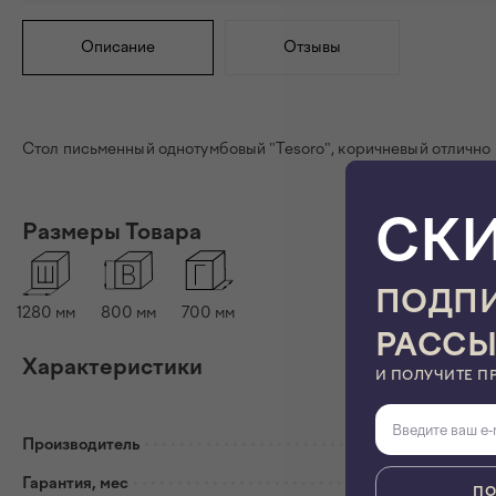
Описание
Отзывы
Стол письменный однотумбовый "Tesoro", коричневый отлично 
СК
Размеры Товара
ПОДПИ
1280
мм
800
мм
700
мм
РАСС
Характеристики
И ПОЛУЧИТЕ П
Производитель
ALETAN
Гарантия, мес
18
ПО