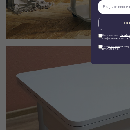
ПО
Я согласен на
обработ
конфиденциальности
О
Даю
согласие
на полу
ROOMSEE.RU