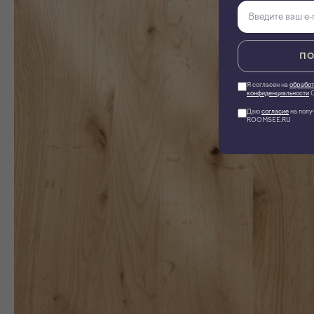
ПО
Я согласен на
обработ
конфиденциальности
О
Даю
согласие
на полу
ROOMSEE.RU