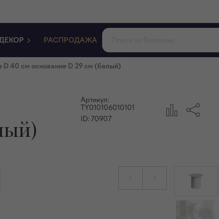
ДЕКОР
РАСПРОДАЖА
 D 40 см основание D 29 см (белый)
Артикул:
TY010106010101
ID:
70907
лый)