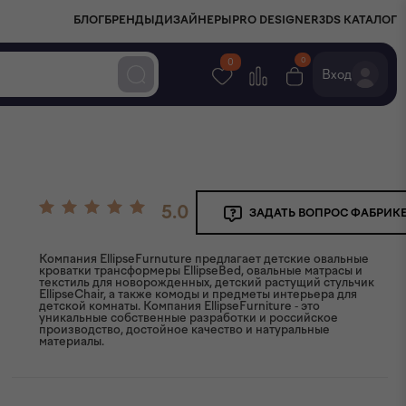
БЛОГ
БРЕНДЫ
ДИЗАЙНЕРЫ
PRO DESIGNER
3DS КАТАЛОГ
0
0
Вход
5.0
ЗАДАТЬ ВОПРОС ФАБРИК
Компания EllipseFurnuture предлагает детские овальные
кроватки трансформеры EllipseBed, овальные матрасы и
текстиль для новорожденных, детский растущий стульчик
EllipseChair, а также комоды и предметы интерьера для
детской комнаты. Компания EllipseFurniture - это
уникальные собственные разработки и российское
производство, достойное качество и натуральные
материалы.