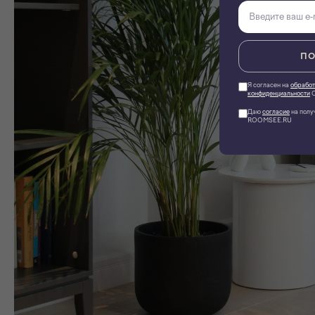
ПО
Я согласен на
обработ
конфиденциальности
О
Даю
согласие
на полу
ROOMSEE.RU