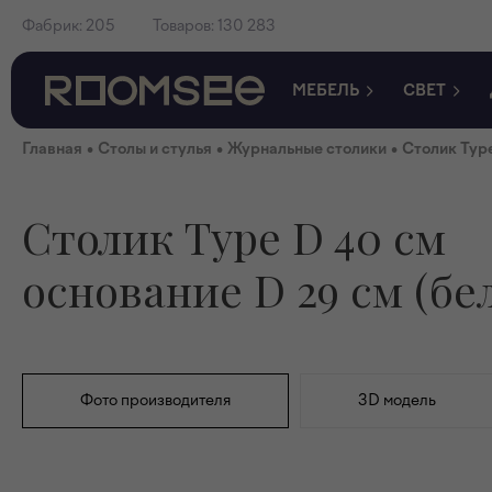
Фабрик:
205
Товаров:
130 283
МЕБЕЛЬ
СВЕТ
•
•
•
Главная
Столы и стулья
Журнальные столики
Столик Type
Столик Type D 40 см
основание D 29 см (бе
Фото производителя
3D модель