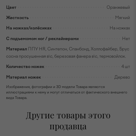
Цвет
Оранжевый
Жесткость
Мягкий
На ножках/колёсиках
На ножках
С подъемомом ног / реклайнерами
Нет
Материал
ППУ HR, Синтепон, Спанбонд, Холлофайбер, Брус
сосна просушенная в\с, березовая фанера в\с, термовойлок.
Количество ножек
4 шт
Материал ножек
Дерево
Изображения, фотографии и 3D модели Товара являются
иллюстрациями к нему и могут отличаться от фактического внешнего
вида Товара.
Другие товары этого
продавца