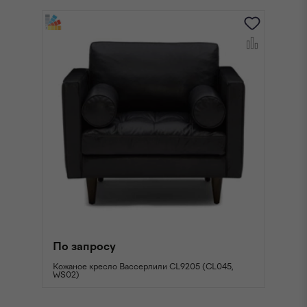
По запросу
П
Кожаное кресло Вассерлили CL9205 (CL045,
Ко
WS02)
W