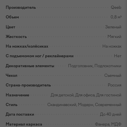
Производитель
Qeeb
Объем
0,8 м³
Цвет
Зеленый
Жесткость
Мягкий
На ножках/колёсиках
На ножках
С подъемомом ног / реклайнерами
Нет
Декоративные элементы
Подголовник, Подлокотники
Чехол
Съемный
Страна-производитель
Россия
Назначение
Для детской, Для офиса, Для гостиной
Стиль
Скандинавский, Модерн, Современный
Дата поставки
До 40 дней
Материал каркаса
Фанера, МДФ