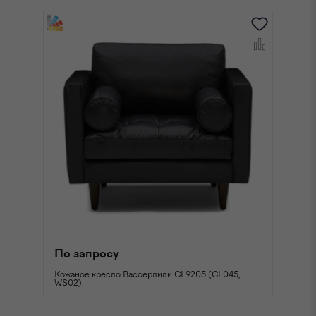
По запросу
П
Кожаное кресло Вассерлили CL9205 (CL045,
Ко
WS02)
W