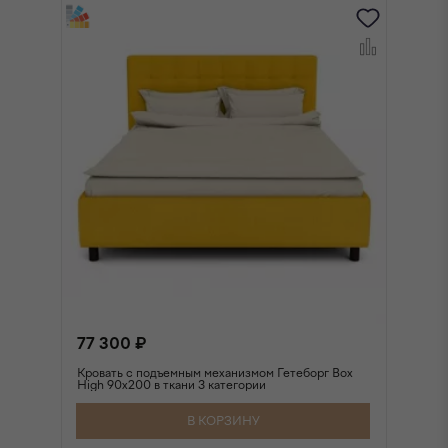
77 300 ₽
8
Кровать с подъемным механизмом Гетеборг Box
Кр
High 90х200 в ткани 3 категории
Hi
В КОРЗИНУ