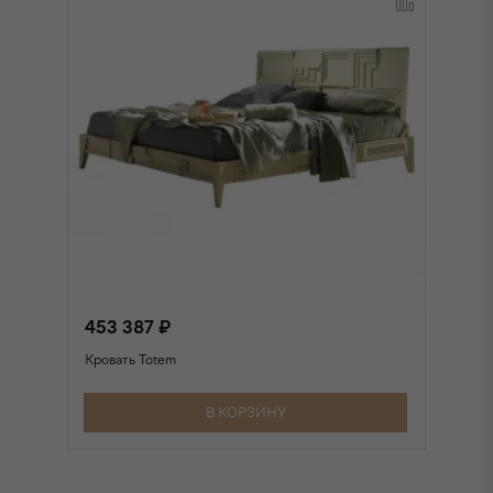
453 387 ₽
4
Кровать Totem
Кр
В КОРЗИНУ