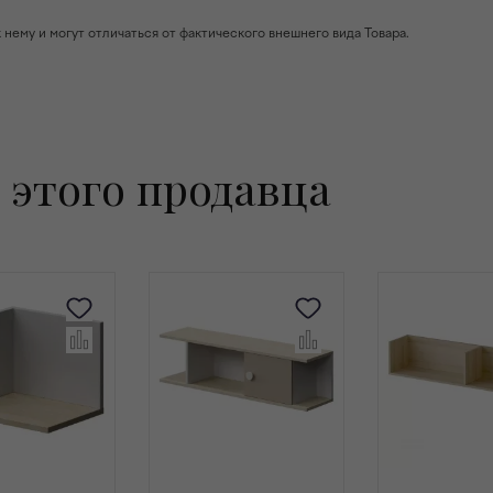
ему и могут отличаться от фактического внешнего вида Товара.
 этого продавца