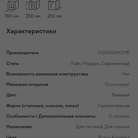
760
мм
250
мм
250
мм
Характеристики
Производитель
OGOGOHOME
Стиль
Лофт, Модерн, Современный
Возможность изменения конструктива
Нет
Механизм открытия
Отсутствует
Цвет
Бежевый
Форма (стеллажи, консоли, полки)
Горизонтальная
Особенности / Дополнительные элементы
С полками
Назначение
Для гостиной, Для спальни
Цвет
Ясень Коимбра