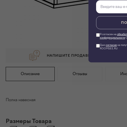
ПО
Я согласен на
обработ
конфиденциальности
О
Даю
согласие
на полу
ROOMSEE.RU
НАПИШИТЕ ПРОДАВЦУ, ЕСЛИ ХОТИТЕ 
Описание
Отзывы
Инс
Полка навесная
Размеры Товара