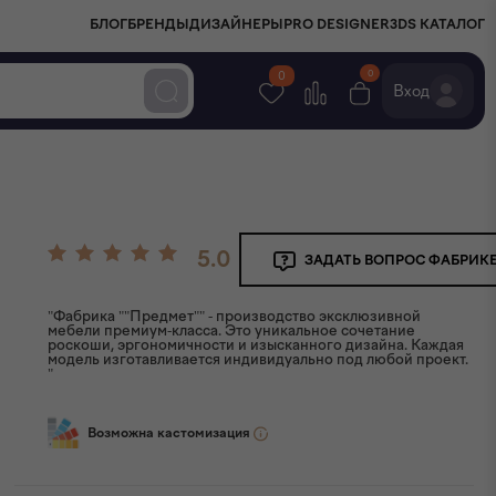
БЛОГ
БРЕНДЫ
ДИЗАЙНЕРЫ
PRO DESIGNER
3DS КАТАЛОГ
0
0
Вход
5.0
ЗАДАТЬ ВОПРОС ФАБРИК
"Фабрика ""Предмет"" - производство эксклюзивной
мебели премиум-класса. Это уникальное сочетание
роскоши, эргономичности и изысканного дизайна. Каждая
модель изготавливается индивидуально под любой проект.
"
Возможна кастомизация