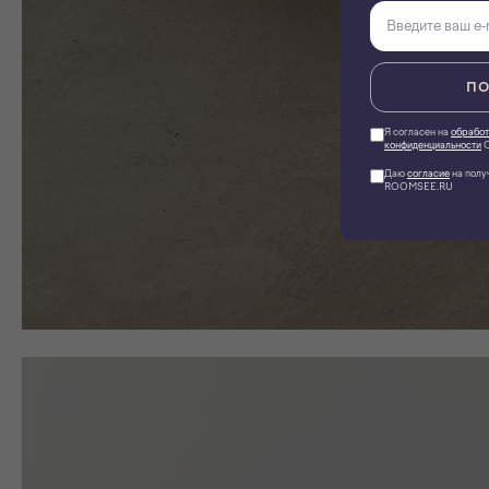
ПО
Я согласен на
обработ
конфиденциальности
О
Даю
согласие
на полу
ROOMSEE.RU