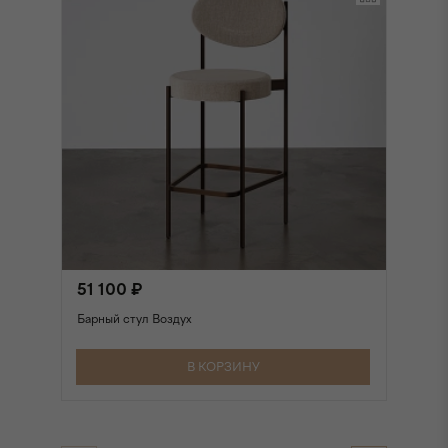
51 100 ₽
6
Барный стул Воздух
Ба
В КОРЗИНУ