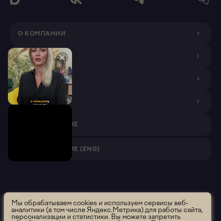
О КОМПАНИИ
ДИЗАЙНЕРАМ
ПОКУПАТЕЛЯМ
ПАРТНЕРАМ
VR ПРИЛОЖЕНИЕ
VR ПРИЛОЖЕНИЕ (ENG)
Roomsee. Все права защищены.
2026 ООО "Румси" ОГРН
Мы обрабатываем cookies и используем сервисы веб-
аналитики (в том числе Яндекс.Метрика) для работы сайта,
1195658012637
персонализации и статистики. Вы можете запретить